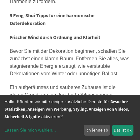
Harmonie zu fördern.
5 Feng-Shui-Tipps für eine harmonische
Osterdekoration
Frischer Wind durch Ordnung und Klarheit
Bevor Sie mit der Dekoration beginnen, schaffen Sie
zunächst einen klaren Raum. Entfernen Sie alles, was
stagnierende Energie erzeugt, wie verstaubte
Dekorationen vom Winter oder unnötigen Ballast.
Ein aufgeräumtes und sauberes Zuhause ist die
ideale Grundlage, um frische Frühlingsenergie
Besucher-
Hallo! Könnten wir bitte einige zusätzliche Dienste für
einziehen zu lassen.
Statistiken, Anzeigen von Werbung, Styling, Anzeigen von Videos,
Farben für Ostern: Die Symbolik im Feng-Shui
Sicherheit & Ignite
aktivieren?
Ich lehne ab
Das ist ok
Farben spielen in der Oster- und Feng-Shui-
Lassen Sie mich wählen
...
Dekoration eine zentrale Rolle. Nutzen Sie diese